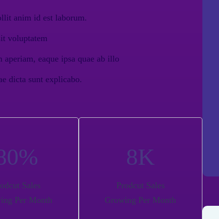
llit anim id est laborum.
sit voluptatem
aperiam, eaque ipsa quae ab illo
tae dicta sunt explicabo.
80
%
8
K
odcut Sales
Prodcut Sales
ing Per Month
Growing Per Month