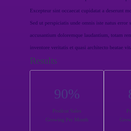
Excepteur sint occaecat cupidatat a deserunt mo
Sed ut perspiciatis unde omnis iste natus error 
accusantium doloremque laudantium, totam rem 
inventore veritatis et quasi architecto beatae vi
Results
90
%
Prodcut Sales
Pr
Growing Per Month
Grow