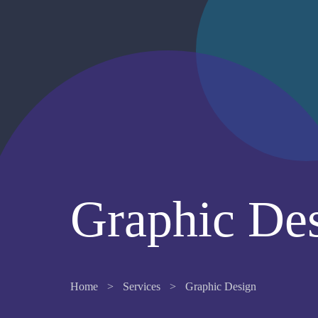
Graphic De
Home
>
Services
>
Graphic Design