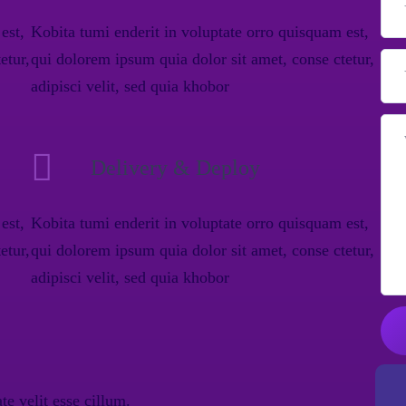
est,
Kobita tumi enderit in voluptate orro quisquam est,
etur,
qui dolorem ipsum quia dolor sit amet, conse ctetur,
adipisci velit, sed quia khobor
Delivery & Deploy
est,
Kobita tumi enderit in voluptate orro quisquam est,
etur,
qui dolorem ipsum quia dolor sit amet, conse ctetur,
adipisci velit, sed quia khobor
te velit esse cillum.