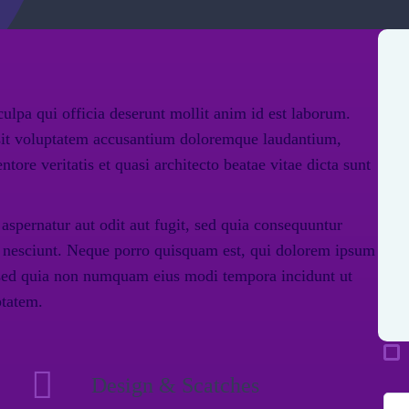
culpa qui officia deserunt mollit anim id est laborum.
r sit voluptatem accusantium doloremque laudantium,
tore veritatis et quasi architecto beatae vitae dicta sunt
spernatur aut odit aut fugit, sed quia consequuntur
i nesciunt. Neque porro quisquam est, qui dolorem ipsum
t, sed quia non numquam eius modi tempora incidunt ut
ptatem.
Design & Scatches